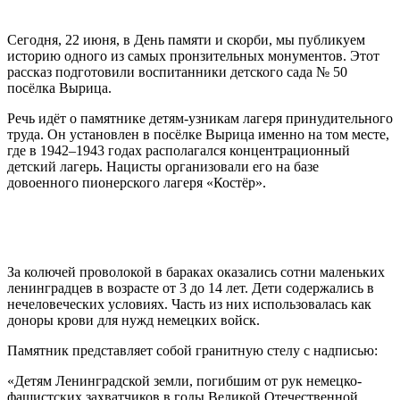
Сегодня, 22 июня, в День памяти и скорби, мы публикуем
историю одного из самых пронзительных монументов. Этот
рассказ подготовили воспитанники детского сада № 50
посёлка Вырица.
Речь идёт о памятнике детям-узникам лагеря принудительного
труда. Он установлен в посёлке Вырица именно на том месте,
где в 1942–1943 годах располагался концентрационный
детский лагерь. Нацисты организовали его на базе
довоенного пионерского лагеря «Костёр».
За колючей проволокой в бараках оказались сотни маленьких
ленинградцев в возрасте от 3 до 14 лет. Дети содержались в
нечеловеческих условиях. Часть из них использовалась как
доноры крови для нужд немецких войск.
Памятник представляет собой гранитную стелу с надписью:
«Детям Ленинградской земли, погибшим от рук немецко-
фашистских захватчиков в годы Великой Отечественной